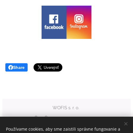
Share
WOFIS s. r. o.
+421 903 248 518
Používame cookies, aby sme zaistili správne fungovanie a