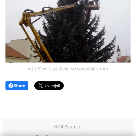
inštalácia osvetlenia na vianočný strom
Share
WOFIS s. r. o.